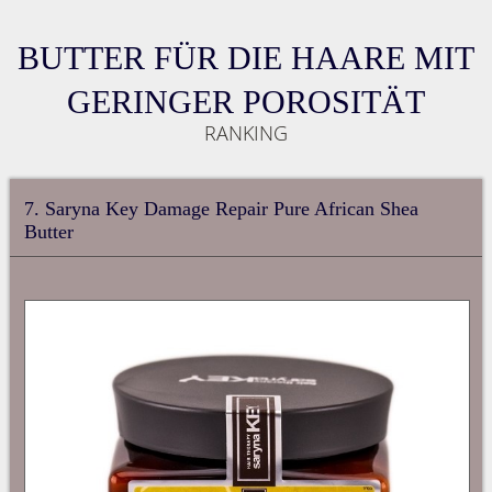
BUTTER FÜR DIE HAARE MIT
GERINGER POROSITÄT
RANKING
7. Saryna Key Damage Repair Pure African Shea
Butter